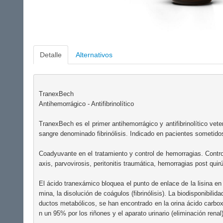
Detalle
Alternativos
TranexBech

Antihemorrágico - Antifibrinolítico

TranexBech es el primer antihemorrágico y antifibrinolítico vete
sangre denominado fibrinólisis. Indicado en pacientes sometidos
Coadyuvante en el tratamiento y control de hemorragias. Contro
axis, parvovirosis, peritonitis traumática, hemorragias post quirú
El ácido tranexámico bloquea el punto de enlace de la lisina en 
mina, la disolución de coágulos (fibrinólisis). La biodisponib
ductos metabólicos, se han encontrado en la orina ácido carboxí
n un 95% por los riñones y el aparato urinario (eliminación renal).