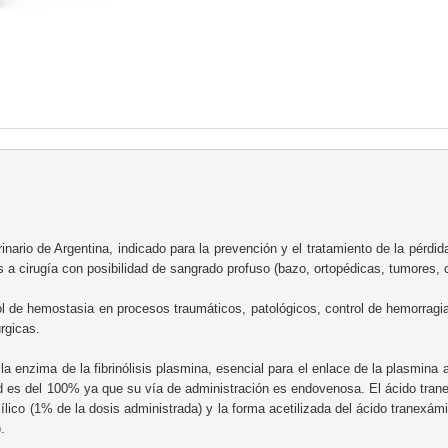
rinario de Argentina, indicado para la prevención y el tratamiento de la pérdi
 a cirugía con posibilidad de sangrado profuso (bazo, ortopédicas, tumores, c
l de hemostasia en procesos traumáticos, patológicos, control de hemorragia 
rgicas.

la enzima de la fibrinólisis plasmina, esencial para el enlace de la plasmina 
ilidad es del 100% ya que su vía de administración es endovenosa. El ácido t
lico (1% de la dosis administrada) y la forma acetilizada del ácido tranexám

