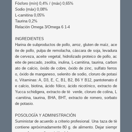
Fósforo (mín) 0,4% / (máx) 0,65%

Sodio (máx) 0,08%

L-carnitina 0,05%

Taurina 0,2%

Relación Omega 3/Omega 6 1-4

INGREDIENTES

Harina de subproductos de pollo, arroz, gluten de maìz, ace
ite de pollo, pulpa de remolacha, cáscara de soja, levadura 
de cerveza, aceite vegetal, hidrolizado proteico de pollo, ac
eite de pescado, zeolita, inulina, L-carnitina, taurina, carbon
ato de calcio, òxido de cobre, òxido de zinc, sulfato ferros
o, óxido de manganeso, selenito de sodio, cloruro de potasi
o, Vitaminas: A, D3, E, C, B1, B2, B6 Y B12, pantotenato d
e calcio, biotina, ácido fólico, ácido nicotínico, extracto de 
Yucca schidigera, extracto de tè  verde, cloruro de colina, L
-carnitina, taurina, BHA, BHT, extracto de romero, sorbato 
de potasio.

POSOLOGÍA Y ADMINISTRACIÓN

Suministar de acuerdo a criterio profesional. Una taza de tè 
contiene apróximadamente 80 g. de alimento. Dejar siempr