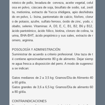
roteico de pollo, levadura de  cerveza, aceite vegetal, celul
osa en polvo, cáscara de soja, bisulfato de sodio, sal, zeoli
ta, metionina, extracto de Yucca shidigera, apio deshidrata
do en polvo, L- lisina, pantonetato de calcio, fósforo, clorur
o de potasio, azufre, sulfato ferroso, óxido de zinc, yodo, c
obalto, selenio. Vitaminas: A, D3, E, C, B1, B2, B6 y B12, 
ácido pantoténico, ácido fólico, biotina, cloruro de colina, ta
urina, BHA-BHT, ácido propiónico y sus sales, extracto de r
omero, arginina.

POSOLOGÍA Y ADMINISTRACIÓN

Suministrar de acuerdo a criterio profesional. Una taza de t
é contiene aproximadamente 80 g de alimento. Dejar siemp
re agua fresca a disposición del perro. A modo de sugerenci
a se indican: 

Gatos medianos de 2 a 3,5 kg: Gramos/Día de Alimento 40 
a 60 g/día.

Gatos grandes de 3,6 a 6,5 kg: Gramos/Día de alimento 60 
a 80 g/día.

CONTRAINDICACIONES
