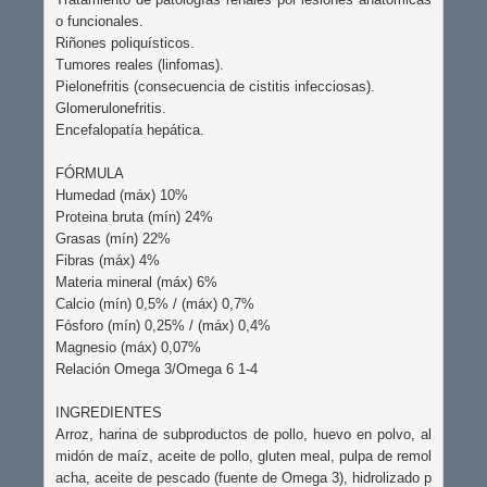
o funcionales.

Riñones poliquísticos.

Tumores reales (linfomas).

Pielonefritis (consecuencia de cistitis infecciosas).

Glomerulonefritis.

Encefalopatía hepática.

FÓRMULA

Humedad (máx) 10%

Proteina bruta (mín) 24%

Grasas (mín) 22%

Fibras (máx) 4%

Materia mineral (máx) 6%

Calcio (mín) 0,5% / (máx) 0,7%

Fósforo (mín) 0,25% / (máx) 0,4%

Magnesio (máx) 0,07%

Relación Omega 3/Omega 6 1-4

INGREDIENTES

Arroz, harina de subproductos de pollo, huevo en polvo, al
midón de maíz, aceite de pollo, gluten meal, pulpa de remol
acha, aceite de pescado (fuente de Omega 3), hidrolizado p